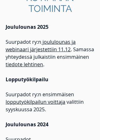
TOIMINTA
Joululounas 2025
Suurpadot ry:n
joululounas ja
webinaari järjestettiin 11.12
. Samassa
yhteydessä julkaistiin ensimmäinen
tiedote lehtinen
.
Lopputyökilpailu
Suurpadot ry:n ensimmäisen
lopputyökilpailun voittaja
valittiin
syyskuussa 2025.
Joululounas 2024
Suurpadot