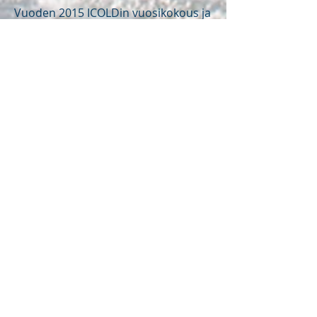
Vuoden 2015 ICOLDin vuosikokous ja
symmposium järjestettiin Norjassa
Stavangerissa. Tapahtumasta oli
kirjoitus
Vesitalouslehdessä
.
VIIMEISIMMÄT
BLOGIKIRJOITUKSET
TOIMINNASTA
Fincold.org
2.6.
1 min käytetty lukemiseen
ICOLD 2026
ICOLD2026 tilaisuus järjestettiin
Guadalajarassa, Meksikossa. Paikalla oli yli