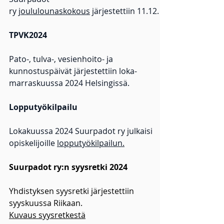
ry
joululounaskokous
järjestettiin 11.12.
TPVK2024
Pato-, tulva-, vesienhoito- ja
kunnostuspäivät järjestettiin loka-
marraskuussa 2024 Helsingissä.
Lopputyökilpailu
Lokakuussa 2024 Suurpadot ry julkaisi
opiskelijoille
lopputyökilpailun.
Suurpadot ry:n syysretki 2024
Yhdistyksen syysretki järjestettiin
syyskuussa Riikaan.
Kuvaus syysretkestä