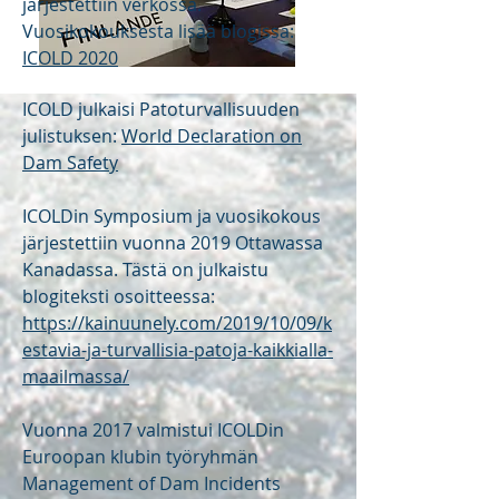
järjestettiin verkossa.
Vuosikokouksesta lisää blogissa:
ICOLD 2020
ICOLD julkaisi Patoturvallisuuden
julistuksen:
World Declaration on
Dam Safety
ICOLDin Symposium ja vuosikokous
järjestettiin vuonna 2019 Ottawassa
Kanadassa. Tästä on julkaistu
blogiteksti osoitteessa:
https://kainuunely.com/2019/10/09/k
estavia-ja-turvallisia-patoja-kaikkialla-
maailmassa/
Vuonna 2017 valmistui ICOLDin
Euroopan klubin työryhmän
Management of Dam Incidents