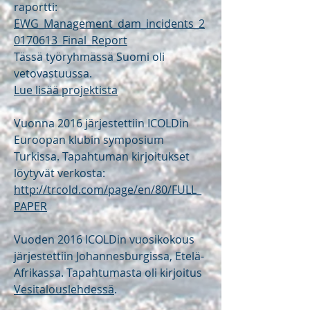
raportti:
EWG_Management_dam_incidents_2
0170613_Final_Report
Tässä työryhmässä Suomi oli
vetovastuussa.
Lue lisää projektista
Vuonna 2016 järjestettiin ICOLDin
Euroopan klubin symposium
Turkissa. Tapahtuman kirjoitukset
löytyvät verkosta:
http://trcold.com/page/en/80/FULL_
PAPER
Vuoden 2016 ICOLDin vuosikokous
järjestettiin Johannesburgissa, Etelä-
Afrikassa. Tapahtumasta oli kirjoitus
Vesitalouslehdessä
.