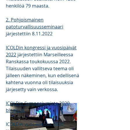
henkilöä 79 maasta.
2. Pohjoismainen
patoturvallisuusseminaari
järjestettiin
8.11.2022
ICOLDin kongressi ja vuosipäivät
2022
järjestettiin Marseilleessa
Ranskassa toukokuussa 2022.
Tilaisuuden vallitseva teema oli
jälleen näkeminen, kun edellisenä
kahtena vuonna oli tilaisuuksia
järjesetty vain verkossa.
ICOLDin Symposiumista 2020
blogissa
.
ICOLDin vuosikokous 2020